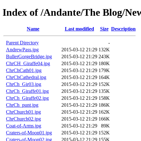
Index of /Andante/The Blog/Ne
Name
Last modified
Size
Description
Parent Directory
-
AndrewPass.jpg
2015-03-12 21:29
132K
BullerGorgeBridge.jpg
2015-03-12 21:29
243K
ChrCH_Giraffe04.jpg
2015-03-12 21:29
180K
ChrChCath01.jpg
2015-03-12 21:29
179K
ChrChCathedral.jpg
2015-03-12 21:29
164K
ChrCh_Gir03.jpg
2015-03-12 21:29
152K
ChrCh_Giraffe01.jpg
2015-03-12 21:29
135K
ChrCh_Giraffe02.jpg
2015-03-12 21:29
158K
ChrCh_punt.jpg
2015-03-12 21:29
186K
ChrChurch01.jpg
2015-03-12 21:29
162K
ChrChurch02.jpg
2015-03-12 21:29
166K
Coat-of-Arms.jpg
2015-03-12 21:29
89K
Craters-of-Moon01.jpg
2015-03-12 21:29
152K
Craters-of-Moon02.jpg
2015-03-12 21:29
155K