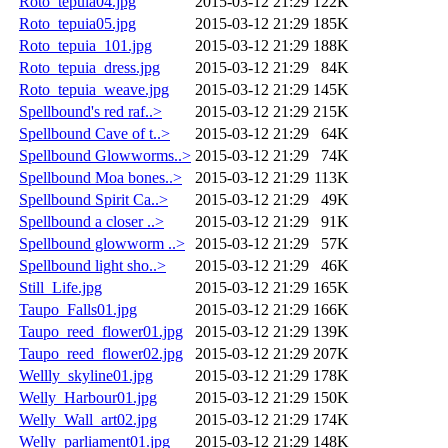
Roto_tepuia04.jpg
2015-03-12 21:29
122K
Roto_tepuia05.jpg
2015-03-12 21:29
185K
Roto_tepuia_101.jpg
2015-03-12 21:29
188K
Roto_tepuia_dress.jpg
2015-03-12 21:29
84K
Roto_tepuia_weave.jpg
2015-03-12 21:29
145K
Spellbound's red raf..>
2015-03-12 21:29
215K
Spellbound Cave of t..>
2015-03-12 21:29
64K
Spellbound Glowworms..>
2015-03-12 21:29
74K
Spellbound Moa bones..>
2015-03-12 21:29
113K
Spellbound Spirit Ca..>
2015-03-12 21:29
49K
Spellbound a closer ..>
2015-03-12 21:29
91K
Spellbound glowworm ..>
2015-03-12 21:29
57K
Spellbound light sho..>
2015-03-12 21:29
46K
Still_Life.jpg
2015-03-12 21:29
165K
Taupo_Falls01.jpg
2015-03-12 21:29
166K
Taupo_reed_flower01.jpg
2015-03-12 21:29
139K
Taupo_reed_flower02.jpg
2015-03-12 21:29
207K
Wellly_skyline01.jpg
2015-03-12 21:29
178K
Welly_Harbour01.jpg
2015-03-12 21:29
150K
Welly_Wall_art02.jpg
2015-03-12 21:29
174K
Welly_parliament01.jpg
2015-03-12 21:29
148K